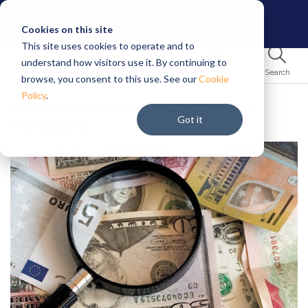
Cookies on this site
This site uses cookies to operate and to
understand how visitors use it. By continuing to
Home
Search
News
Insights
Services
browse, you consent to this use. See our
Cookie
Policy
.
Malta vượt xa các nước EU lớn
Got it
trong AML