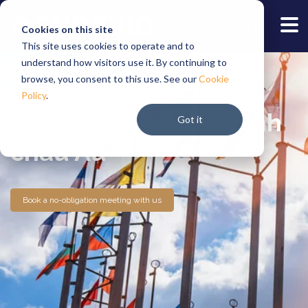
Cookies on this site
This site uses cookies to operate and to
understand how visitors use it. By continuing to
browse, you consent to this use. See our
Cookie
Policy
.
Thông tin về Liên minh
Got it
châu Âu
Book a no-obligation meeting with us