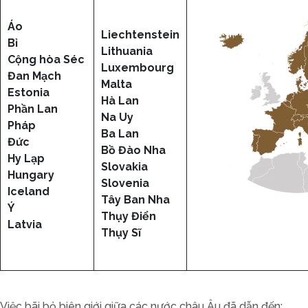
Áo
Liechtenstein
Bỉ
Lithuania
Cộng hòa Séc
Luxembourg
Đan Mạch
Malta
Estonia
Hà Lan
Phần Lan
Na Uy
Pháp
Ba Lan
Đức
Bồ Đào Nha
Hy Lạp
Slovakia
Hungary
Slovenia
Iceland
Tây Ban Nha
Ý
Thụy Điển
Latvia
Thụy Sĩ
Việc bãi bỏ biên giới giữa các nước châu Âu đã dẫn đến: