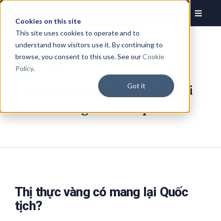
Cookies on this site
This site uses cookies to operate and to
understand how visitors use it. By continuing to
browse, you consent to this use. See our
Cookie
Nhận định
Policy
.
Got it
Cập nhật những nhận định mới
nhất cả trong nước và quốc tế
Thị thực vàng có mang lại Quốc
tịch?